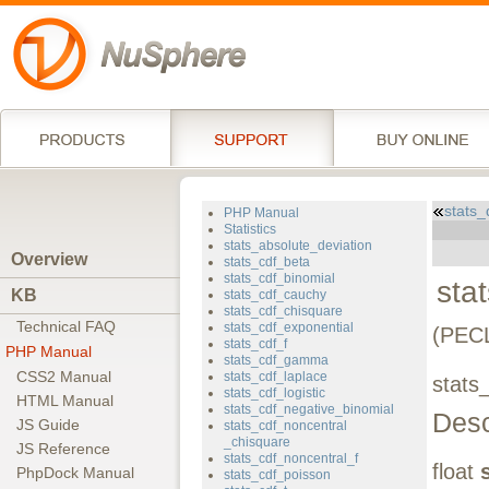
stats
PHP Manual
Statistics
stats_absolute_deviation
Overview
stats_cdf_beta
stats_cdf_binomial
sta
KB
stats_cdf_cauchy
stats_cdf_chisquare
Technical FAQ
stats_cdf_exponential
(PEC
stats_cdf_f
PHP Manual
stats_cdf_gamma
CSS2 Manual
stats_cdf_laplace
stats
stats_cdf_logistic
HTML Manual
stats_cdf_negative_binomial
Desc
JS Guide
stats_cdf_noncentral
_chisquare
JS Reference
stats_cdf_noncentral_f
float
PhpDock Manual
stats_cdf_poisson