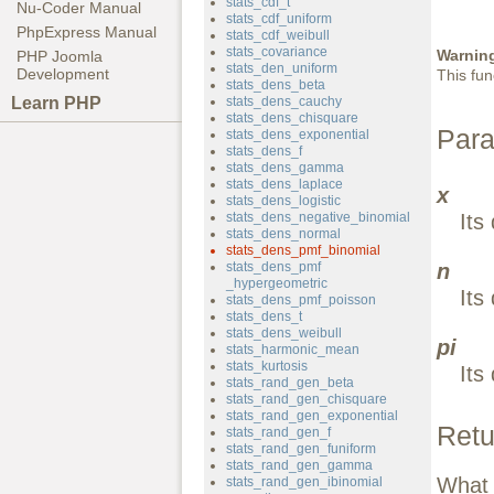
stats_cdf_t
Nu-Coder Manual
stats_cdf_uniform
PhpExpress Manual
stats_cdf_weibull
stats_covariance
Warnin
PHP Joomla
stats_den_uniform
Development
This fun
stats_dens_beta
Learn PHP
stats_dens_cauchy
stats_dens_chisquare
Para
stats_dens_exponential
stats_dens_f
stats_dens_gamma
stats_dens_laplace
x
stats_dens_logistic
stats_dens_negative_binomial
Its
stats_dens_normal
stats_dens_pmf_binomial
stats_dens_pmf
n
_hypergeometric
Its
stats_dens_pmf_poisson
stats_dens_t
stats_dens_weibull
pi
stats_harmonic_mean
stats_kurtosis
Its
stats_rand_gen_beta
stats_rand_gen_chisquare
stats_rand_gen_exponential
Retu
stats_rand_gen_f
stats_rand_gen_funiform
stats_rand_gen_gamma
What 
stats_rand_gen_ibinomial