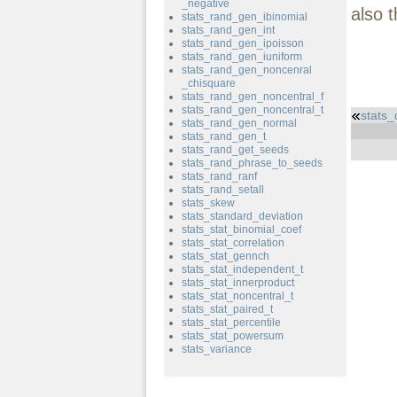
_negative
also 
stats_rand_gen_ibinomial
stats_rand_gen_int
stats_rand_gen_ipoisson
stats_rand_gen_iuniform
stats_rand_gen_noncenral
_chisquare
stats_rand_gen_noncentral_f
stats_rand_gen_noncentral_t
stats
stats_rand_gen_normal
stats_rand_gen_t
stats_rand_get_seeds
stats_rand_phrase_to_seeds
stats_rand_ranf
stats_rand_setall
stats_skew
stats_standard_deviation
stats_stat_binomial_coef
stats_stat_correlation
stats_stat_gennch
stats_stat_independent_t
stats_stat_innerproduct
stats_stat_noncentral_t
stats_stat_paired_t
stats_stat_percentile
stats_stat_powersum
stats_variance