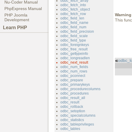
odbc_fetch_array
Nu-Coder Manual
odbc_fetch_into
PhpExpress Manual
odbc_fetch_object
odbc_fetch_row
Warning
PHP Joomla
odbc_field_len
Development
This func
odbc_field_name
Learn PHP
odbc_field_num
odbc_field_precision
odbc_field_scale
odbc_field_type
odbc_foreignkeys
odbc_free_result
odbc_gettypeinfo
odbc_longreadlen
odbc_l
odbc_next_result
odbc_num_fields
odbc_num_rows
odbc_pconnect
odbc_prepare
odbc_primarykeys
odbc_procedurecolumns
odbc_procedures
odbc_result_all
odbc_result
odbc_rollback
odbc_setoption
odbc_specialcolumns
odbc_statistics
odbc_tableprivileges
odbc_tables