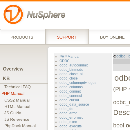
odbc_l
PHP Manual
ODBC
odbc_autocommit
Overview
odbc_binmode
odbc_close_all
odb
KB
odbc_close
odbc_columnprivileges
Technical FAQ
odbc_columns
(PHP 4
odbc_commit
PHP Manual
odbc_connect
CSS2 Manual
odbc_cursor
odbc_n
odbc_data_source
HTML Manual
odbc_do
Descr
JS Guide
odbc_error
odbc_errormsg
JS Reference
odbc_exec
bool
o
PhpDock Manual
odbc_execute